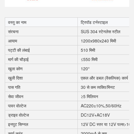
वस्तु का नाम
ट्रिपॉड टर्नस्टाइल
संरचना
SUS 304 स्टेनलेस स्टील
आयाम
1200x980x240 मिमी
पट्टी की लंबाई
510 मिमी
मार्ग की चौड़ाई
≤550 मिमी
खुला कोण
120°
खुली दिशा
एकल और डबल (वैकल्पिक) कार्य
पास गति
30 से कम व्यक्ति/मिनट
सेवा जीवन
≥5 मिलियन
पावर वोल्टेज
AC220±10%,50/60Hz
ड्राइव वोल्टेज
DC12V+AC18V
इनपुट सिग्नल
12V DC स्तर या 12V पल्स>10
कार्य करंट
2000mA से कम