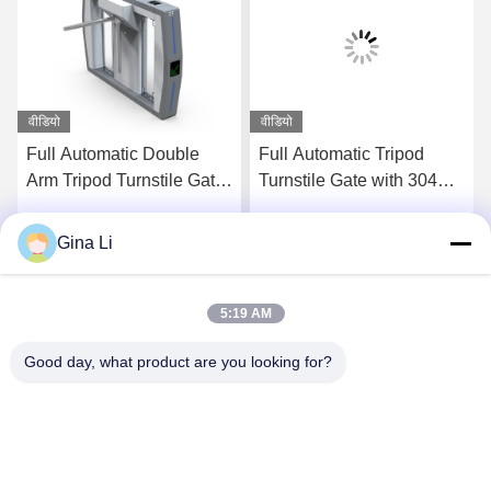
वीडियो
वीडियो
Full Automatic Double
Full Automatic Tripod
Arm Tripod Turnstile Gate
Turnstile Gate with 304
with RS485
Stainless Steel
Communication AC
Construction AC
Gina Li
सर्वोत्तम मूल्य प्राप्त करें
सर्वोत्तम मूल्य प्राप्त करें
220V/110V and 30-45
220V/110V and 30-45
Persons Per Minute
Persons Per Minute
Capacity
Capacity
5:19 AM
Good day, what product are you looking for?
Shenzhen Zento Traffic Equipment Co., Ltd.
admin@zento-tech.com