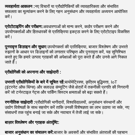
Gina Li
12:58 PM
Good day, what product are you looking for?