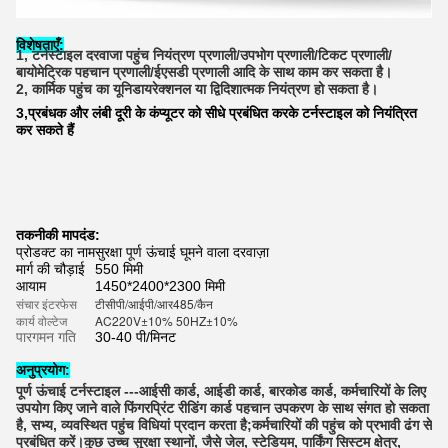
विशेषताएँ:
1, टर्नस्टाइल दरवाजा पहुंच नियंत्रण प्रणाली/उपभोग प्रणाली/टिकट प्रणाली/
बायोमेट्रिक पहचान प्रणाली/ईएसडी प्रणाली आदि के साथ काम कर सकता है।
2, कार्मिक पहुंच का यूनिडायरेक्शनल या द्विदिशात्मक नियंत्रण हो सकता है।
3,
प्रबंधक और लंबी दूरी के कंप्यूटर को सीधे प्रबंधित करके टर्नस्टाइल को नियंत्रित
कर सकते हैं
तकनीकी मापदंड:
प्रोडक्ट का नाम
सुरक्षा पूर्ण ऊंचाई घूमने वाला दरवाज़ा
मार्ग की चौड़ाई
550 मिमी
आयाम
1450*2400*2300 मिमी
संचार इंटरफेस
टीसीपी/आईपी/आर485/कैन
कार्य वोल्टेज
AC220V±10% 50HZ±10%
पारगमन गति
30-40 पी/मिनट
अनुप्रयोग:
पूर्ण ऊंचाई टर्नस्टाइल ---आईसी कार्ड, आईडी कार्ड, बारकोड कार्ड, कर्मचारियों के लिए 
उपयोग किए जाने वाले फिंगरप्रिंट रीडिंग कार्ड पहचान उपकरण के साथ संगत हो सकता 
है, सभ्य, व्यवस्थित पहुंच विधियां प्रदान करता है;कर्मचारियों की पहुंच को प्रभावी ढंग से 
प्रबंधित करें।कुछ उच्च सुरक्षा स्थानों, जैसे जेल, स्टेडियम, पार्किंग सिस्टम क्षेत्र, 