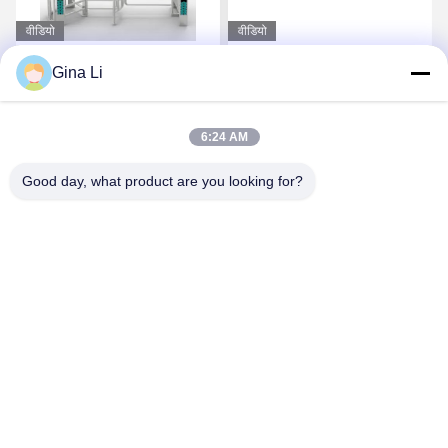
वीडियो
वीडियो
आरएफआईडी और चेहरे की
ZT-826 पूर्ण ऊंचाई टर्नस्टाइल
Gina Li
पहचान के साथ पूर्ण ऊंचाई
गेट द्विदिश एक्सेस कंट्रोल
टर्नस्टाइल, 230KG
6:24 AM
सर्वोत्तम मूल्य प्राप्त करें
सर्वोत्तम मूल्य प्राप्त करें
Good day, what product are you looking for?
Shenzhen Zento Traffic Equipment Co., Ltd.
admin@zento-tech.com
86-186-7636-5722
सातवीं इमारत, बाओहू औद्योगिक क्षेत्र, गुआनलान लोंगहुआ जिला, शेन्ज़ेन,
गुआंग्डोंग चीन